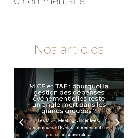
0 commentaire
Nos articles
MICE et T&E : pourquoi la
gestion des dépenses
événementielles reste
un angle mort dans les
grands groupes ?
Les MICE, Meetings, Incentives,
Conferences et Events, représentent une
part significative (plus...