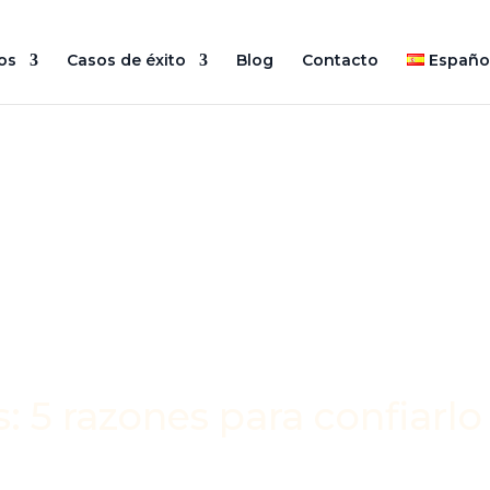
os
Casos de éxito
Blog
Contacto
Españo
: 5 razones para confiarlo