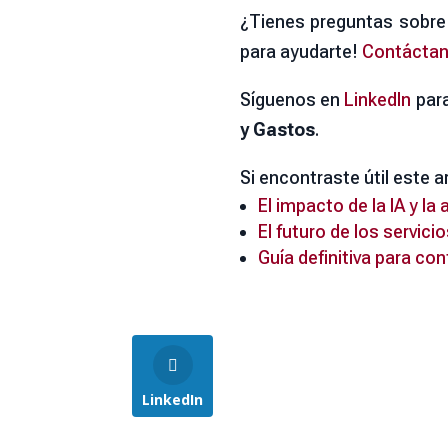
¿Tienes preguntas sobre 
para ayudarte!
Contácta
Síguenos en
LinkedIn
para
y Gastos
.
Si encontraste útil este 
El impacto de la IA y l
El futuro de los servic
Guía definitiva para co
LinkedIn