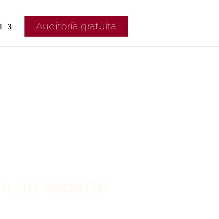
Auditoría gratuita
l
 a un experto